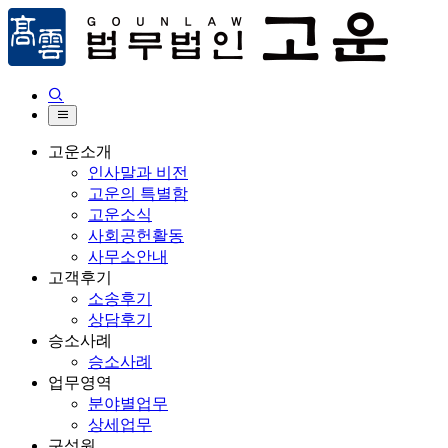


고운소개
인사말과 비전
고운의 특별함
고운소식
사회공헌활동
사무소안내
고객후기
소송후기
상담후기
승소사례
승소사례
업무영역
분야별업무
상세업무
구성원