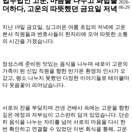
법무법인 고운, 마음을 나누고 화합을
2026-
06-29
더하다, 고운의 따뜻했던 금요일 저녁
지난
19
일 금요일
,
싱그러운 여름 초입의 저녁에 고운
본사 직원들과 변호사들이 한자리에 모여 따뜻한 소통
의 시간을 가졌습니다
.
정성스레 준비된 맛있는 음식을 나누며 새로이 고운의
가족이 된 신입 직원을 향한 반가운 환영의 인사가 오
갔고
,
평소 나누지 못했던 다정한 이야기들로 테이블마
다 웃음꽃이 피어났습니다
.
서로의 잔을 부딪치며 건넨 건배사 속에는 고운을 향한
깊은 애정과 자부심이 고스란히 담겨 있었습니다
.
단순
히 음식을 나누는 자리를 넘어 서로의 마음을 다시 한
번 확인하고 연결할 수 있었던 이번 회식을 통해
,
고운