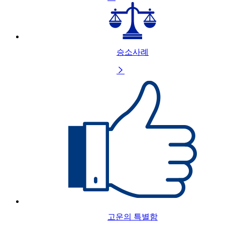
승소사례

고운의 특별함