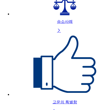
승소사례

고운의 특별함