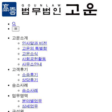


고운소개
인사말과 비전
고운의 특별함
고운소식
사회공헌활동
사무소안내
고객후기
소송후기
상담후기
승소사례
승소사례
업무영역
분야별업무
상세업무
구성원