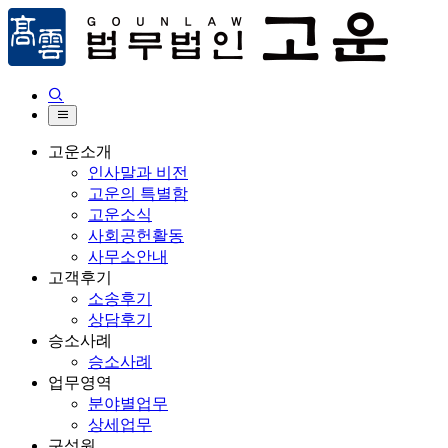


고운소개
인사말과 비전
고운의 특별함
고운소식
사회공헌활동
사무소안내
고객후기
소송후기
상담후기
승소사례
승소사례
업무영역
분야별업무
상세업무
구성원