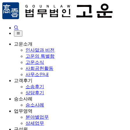


고운소개
인사말과 비전
고운의 특별함
고운소식
사회공헌활동
사무소안내
고객후기
소송후기
상담후기
승소사례
승소사례
업무영역
분야별업무
상세업무
구성원