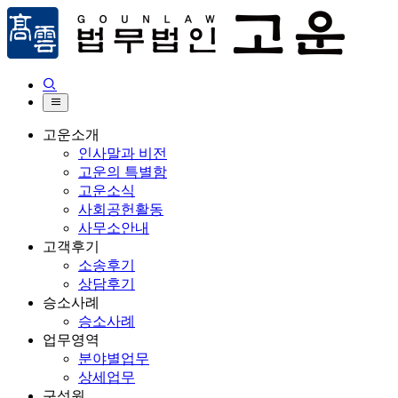


고운소개
인사말과 비전
고운의 특별함
고운소식
사회공헌활동
사무소안내
고객후기
소송후기
상담후기
승소사례
승소사례
업무영역
분야별업무
상세업무
구성원