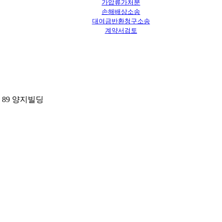
가압류가처분
손해배상소송
대여금반환청구소송
계약서검토
 89 양지빌딩