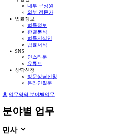
내부 구성원
외부 전문가
법률정보
법률정보
판결분석
법률지식인
법률서식
SNS
인스타툰
유튜브
상담신청
방문상담신청
온라인질문
홈
업무영역
분야별업무
분야별 업무

민사