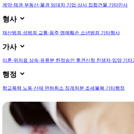
계약·채권
부동산·물권
임대차
기업·상사
집합건물
기타민사

형사
재산범죄
성범죄
교통·음주
명예훼손
소년범죄
기타형사

가사
이혼·위자료
상속·유류분
한정승인
후견신청
친생자·입양
기타

행정
학교폭력
노동·산재
면허취소
징계처분
조세불복
기타행정
계약·채권