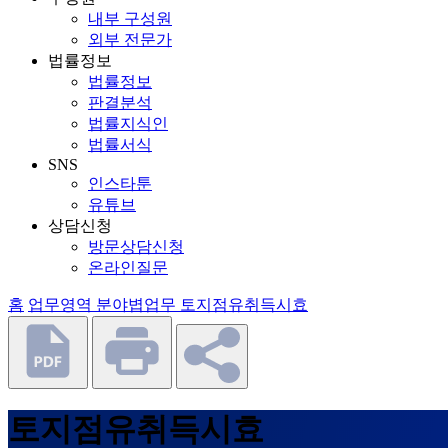
내부 구성원
외부 전문가
법률정보
법률정보
판결분석
법률지식인
법률서식
SNS
인스타툰
유튜브
상담신청
방문상담신청
온라인질문
홈
업무영역
분야볍업무
토지점유취득시효
토지점유취득시효