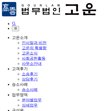


고운소개
인사말과 비전
고운의 특별함
고운소식
사회공헌활동
사무소안내
고객후기
소송후기
상담후기
승소사례
승소사례
업무영역
분야별업무
상세업무
구성원