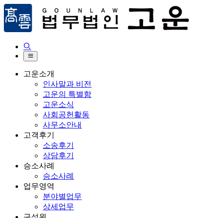


고운소개
인사말과 비전
고운의 특별함
고운소식
사회공헌활동
사무소안내
고객후기
소송후기
상담후기
승소사례
승소사례
업무영역
분야별업무
상세업무
구성원