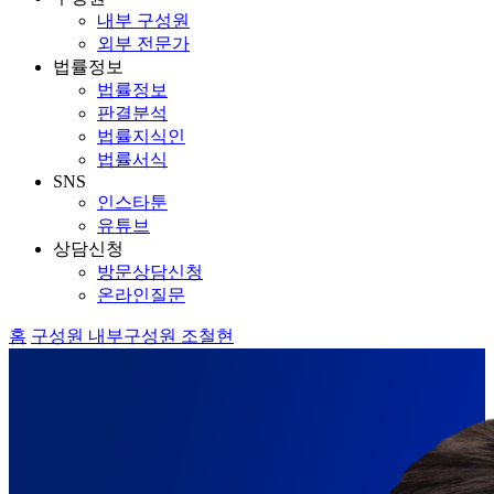
내부 구성원
외부 전문가
법률정보
법률정보
판결분석
법률지식인
법률서식
SNS
인스타툰
유튜브
상담신청
방문상담신청
온라인질문
홈
구성원
내부구성원
조철현