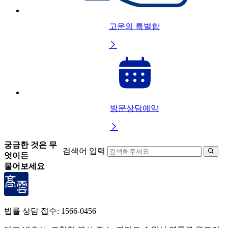
고운의 특별함

방문상담예약

궁금한 것은 무
검색어 입력

엇이든
물어보세요
법률 상담 접수:
1566-0456