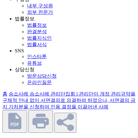
내부 구성원
외부 전문가
법률정보
법률정보
판결분석
법률지식인
법률서식
SNS
인스타툰
유튜브
상담신청
방문상담신청
온라인질문
홈
승소사례
승소사례
관리단집회 l 관리단이 개정 관리규약을
구체적 안내 없이 서면결의로 의결하려 하였으나, 서면결의 금
지 가처분을 신청하여 인용 결정을 이끌어낸 사례