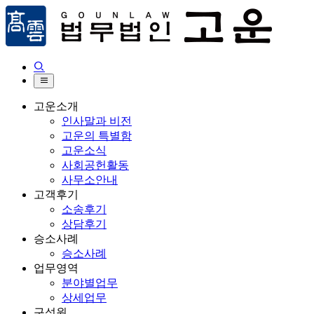


고운소개
인사말과 비전
고운의 특별함
고운소식
사회공헌활동
사무소안내
고객후기
소송후기
상담후기
승소사례
승소사례
업무영역
분야별업무
상세업무
구성원