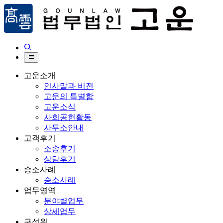


고운소개
인사말과 비전
고운의 특별함
고운소식
사회공헌활동
사무소안내
고객후기
소송후기
상담후기
승소사례
승소사례
업무영역
분야별업무
상세업무
구성원