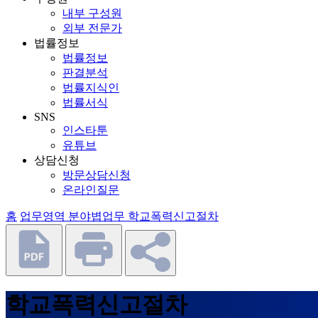
내부 구성원
외부 전문가
법률정보
법률정보
판결분석
법률지식인
법률서식
SNS
인스타툰
유튜브
상담신청
방문상담신청
온라인질문
홈
업무영역
분야볍업무
학교폭력신고절차
학교폭력신고절차