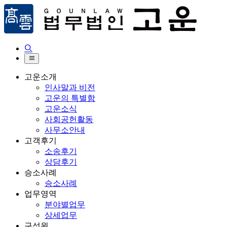


고운소개
인사말과 비전
고운의 특별함
고운소식
사회공헌활동
사무소안내
고객후기
소송후기
상담후기
승소사례
승소사례
업무영역
분야별업무
상세업무
구성원