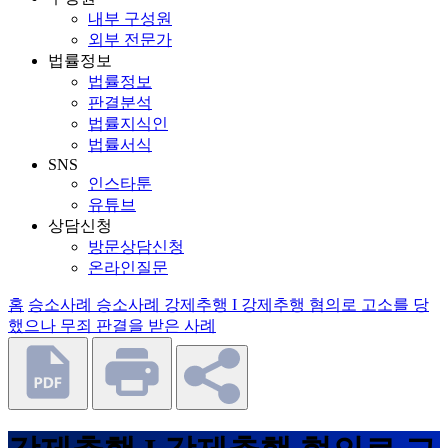
내부 구성원
외부 전문가
법률정보
법률정보
판결분석
법률지식인
법률서식
SNS
인스타툰
유튜브
상담신청
방문상담신청
온라인질문
홈
승소사례
승소사례
강제추행 I 강제추행 혐의로 고소를 당
했으나 무죄 판결을 받은 사례