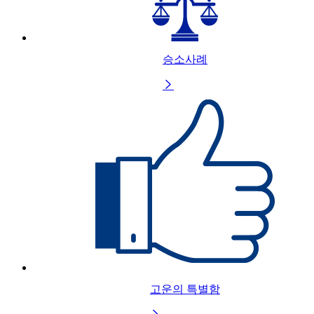
승소사례

고운의 특별함