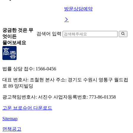
방문상담예약

궁금한 것은 무
검색어 입력

엇이든
물어보세요
법률 상담 접수:
1566-0456
대표 변호사: 조철현
본사 주소: 경기도 수원시 영통구 월드컵
로 89 양지빌딩
광고책임변호사: 서진수
사업자등록번호: 773-86-01358
고운 브로슈어 다운로드
Sitemap
면책공고