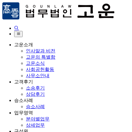


고운소개
인사말과 비전
고운의 특별함
고운소식
사회공헌활동
사무소안내
고객후기
소송후기
상담후기
승소사례
승소사례
업무영역
분야별업무
상세업무
구성원