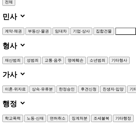
전체

민사
계약·채권
부동산·물권
임대차
기업·상사
집합건물
기타민사

형사
재산범죄
성범죄
교통·음주
명예훼손
소년범죄
기타형사

가사
이혼·위자료
상속·유류분
한정승인
후견신청
친생자·입양
기

행정
학교폭력
노동·산재
면허취소
징계처분
조세불복
기타행정
기타민사