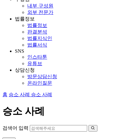
내부 구성원
외부 전문가
법률정보
법률정보
판결분석
법률지식인
법률서식
SNS
인스타툰
유튜브
상담신청
방문상담신청
온라인질문
홈
승소 사례
승소 사례
승소 사례
검색어 입력
