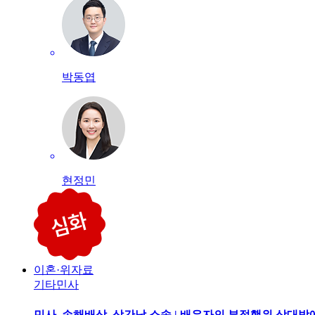
박동엽
현정민
이혼·위자료
기타민사
민사, 손해배상, 상간남 소송 | 배우자의 부정행위 상대방에