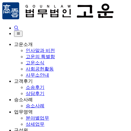


고운소개
인사말과 비전
고운의 특별함
고운소식
사회공헌활동
사무소안내
고객후기
소송후기
상담후기
승소사례
승소사례
업무영역
분야별업무
상세업무
구성원