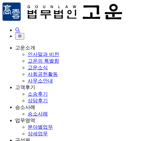


고운소개
인사말과 비전
고운의 특별함
고운소식
사회공헌활동
사무소안내
고객후기
소송후기
상담후기
승소사례
승소사례
업무영역
분야별업무
상세업무
구성원