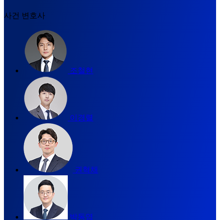
사건 변호사
조철현
이경렬
권혁채
박동엽