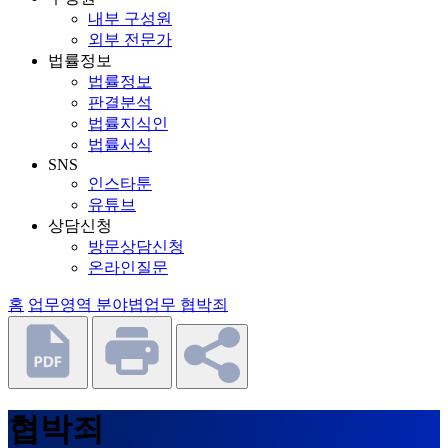
내부 구성원
외부 전문가
법률정보
법률정보
판결분석
법률지식인
법률서식
SNS
인스타툰
유튜브
상담신청
방문상담신청
온라인질문
홈
업무영역
분야볍업무
협박죄
협박죄