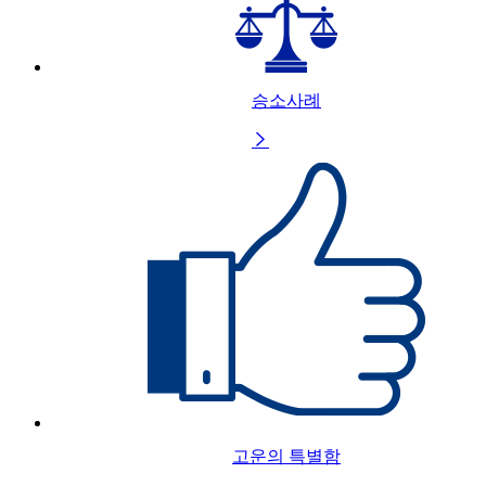
승소사례

고운의 특별함