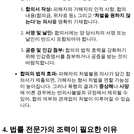
합의서 작성
:
피해자와 가해자의 인적 사항
,
합의
내용
(
합의금
,
위자료 등
),
그리고
‘
처벌을 원하지 않
는다
’
는 의사
를 명확히 기재합니다
.
서명 및 날인
:
합의서에는 양 당사자의 서명 또는
날인이 반드시 포함되어야 합니다
.
공증 및 인감 첨부
:
합의의 법적 효력을 강화하기
위해 인감증명서를 첨부하거나 공증을 받는 것이
바람직합니다
.
합의의 법적 효과
:
피해자의 처벌불원 의사가 담긴 합
의서가 제출되면
,
가해자는 형사 처벌을 면할 가능성
이 높아집니다
.
그러나 폭행의 결과가
중상해
나
사망
에 이른 경우에는 반의사불벌죄 규정에서 제외될 수
있어
,
합의 여부와 관계없이 처벌이 이루어질 수 있습
니다
.
4.
법률 전문가의 조력이 필요한 이유