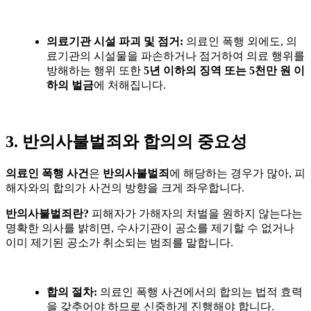
의료기관 시설 파괴 및 점거
:
의료인 폭행 외에도
,
의
료기관의 시설물을 파손하거나 점거하여 의료 행위를
방해하는 행위 또한
5
년 이하의 징역 또는
5
천만 원 이
하의 벌금
에 처해집니다
.
3.
반의사불벌죄와 합의의 중요성
의료인 폭행 사건
은
반의사불벌죄
에 해당하는 경우가 많아
,
피
해자와의 합의가 사건의 방향을 크게 좌우합니다
.
반의사불벌죄란
?
피해자가 가해자의 처벌을 원하지 않는다는
명확한 의사를 밝히면
,
수사기관이 공소를 제기할 수 없거나
이미 제기된 공소가 취소되는 범죄를 말합니다
.
합의 절차
:
의료인 폭행 사건에서의 합의는 법적 효력
을 갖추어야 하므로 신중하게 진행해야 합니다
.