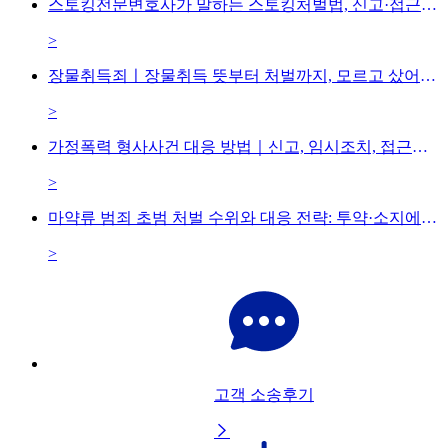
스토킹전문변호사가 말하는 스토킹처벌법, 신고·접근금지·잠정조치 대응방법은
>
장물취득죄ㅣ장물취득 뜻부터 처벌까지, 모르고 샀어도 처벌될까?
>
가정폭력 형사사건 대응 방법｜신고, 임시조치, 접근금지, 형사처벌까지
>
마약류 범죄 초범 처벌 수위와 대응 전략: 투약·소지에서 유통까지
>
고객 소송후기
