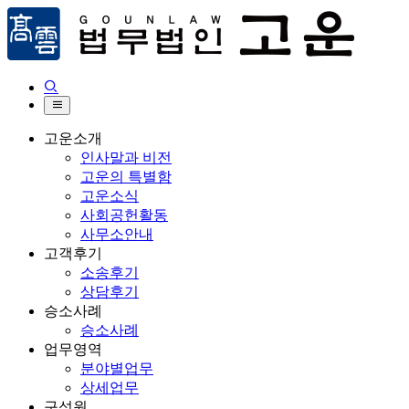


고운소개
인사말과 비전
고운의 특별함
고운소식
사회공헌활동
사무소안내
고객후기
소송후기
상담후기
승소사례
승소사례
업무영역
분야별업무
상세업무
구성원