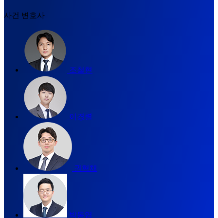
사건 변호사
조철현
이경렬
권혁채
박동엽