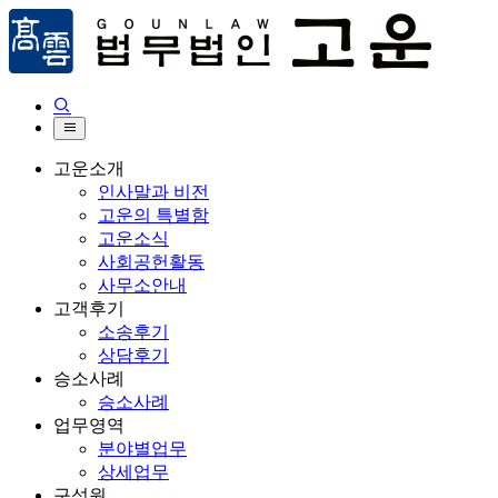


고운소개
인사말과 비전
고운의 특별함
고운소식
사회공헌활동
사무소안내
고객후기
소송후기
상담후기
승소사례
승소사례
업무영역
분야별업무
상세업무
구성원