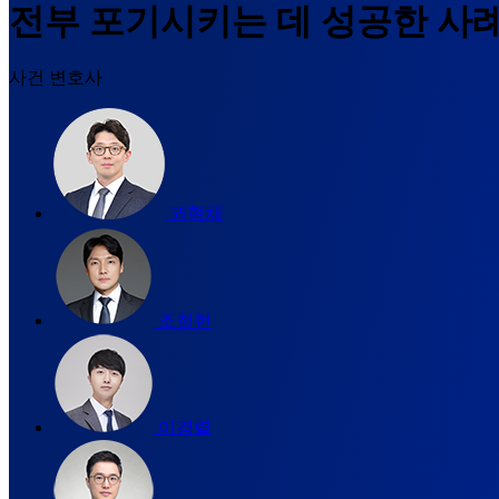
전부 포기시키는 데 성공한 사
사건 변호사
권혁채
조철현
이경렬