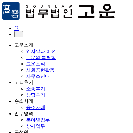


고운소개
인사말과 비전
고운의 특별함
고운소식
사회공헌활동
사무소안내
고객후기
소송후기
상담후기
승소사례
승소사례
업무영역
분야별업무
상세업무
구성원